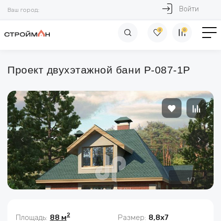
Войти
Ваш город:
0
0
Проект двухэтажной бани P-087-1P
1
/
7
2
Площадь:
88 м
Размер:
8,8х7