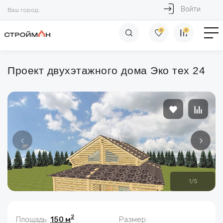
Войти
Ваш город:
0
0
Проект двухэтажного дома Эко тех 24
1
/
5
2
Площадь:
150 м
Размер: