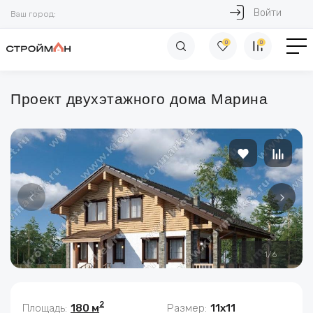
Войти
Ваш город:
0
0
Проект двухэтажного дома Марина
1
/
6
2
Площадь:
180 м
Размер:
11x11