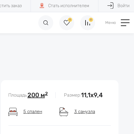
стить заказ
Стать исполнителем
Войти
0
0
Меню
2
200 м
11,1х9,4
Площадь:
Размер:
5 спален
3 санузла