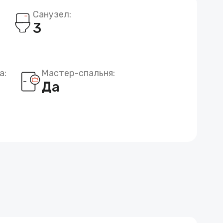
Санузел:
3
а:
Мастер-спальня:
Да