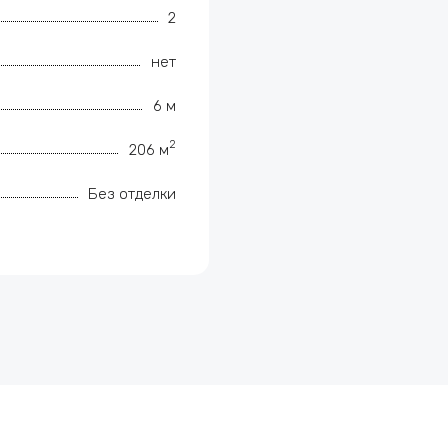
2
нет
6 м
2
206 м
Без отделки