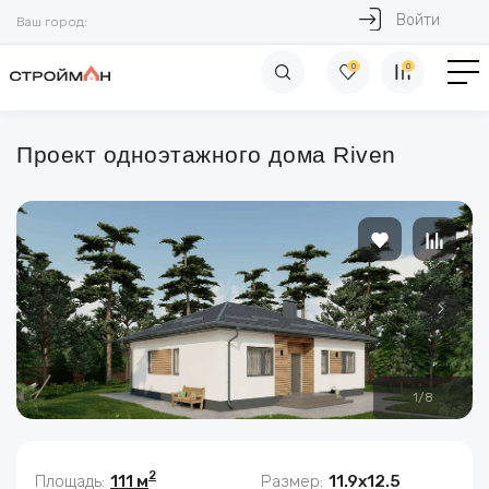
Войти
Ваш город:
0
0
Проект одноэтажного дома Riven
1
/
8
2
Площадь:
111 м
Размер:
11.9х12.5