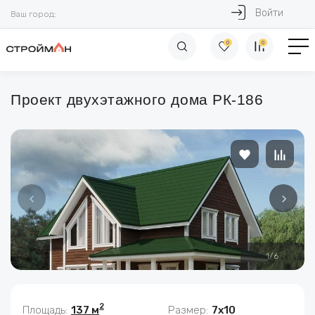
Войти
Ваш город:
0
0
Проект двухэтажного дома РК-186
1
/
6
2
Площадь:
137 м
Размер:
7х10