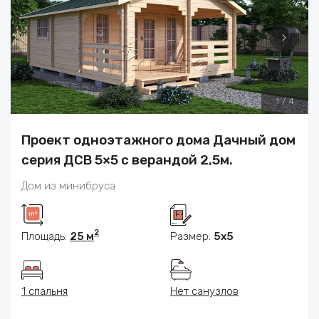
1
/
4
Проект одноэтажного дома Дачный дом
серия ДСВ 5×5 с верандой 2,5м.
Дом из минибруса
2
Площадь:
25 м
Размер:
5x5
1 спальня
Нет санузлов