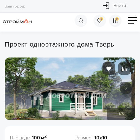
Войти
Ваш город:
0
0
Проект одноэтажного дома Тверь
1
/
5
2
Площадь:
100 м
Размер:
10x10