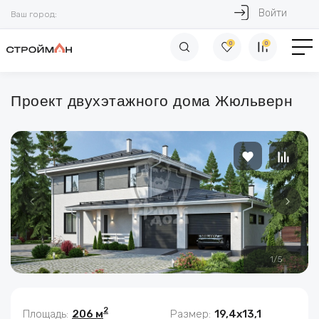
Войти
Ваш город:
0
0
Проект двухэтажного дома Жюльверн
1
/
5
2
Площадь:
206 м
Размер:
19,4x13,1