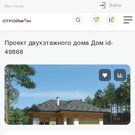
Войти
Ваш город:
0
0
Проект двухэтажного дома Дом id-
49868
1
/
10