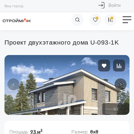
Войти
Ваш город:
0
0
Проект двухэтажного дома U-093-1K
1
/
7
2
Площадь:
93 м
Размер:
8x8