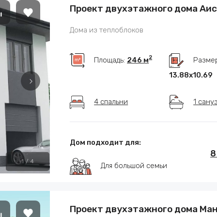
Проект двухэтажного дома Аис
Дома из теплоблоков
2
Площадь:
246 м
Размер
13.88х10.69
4 спальни
1 сану
Дом подходит для:
8
1
/
4
Для большой семьи
Проект двухэтажного дома Ма