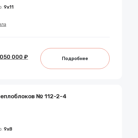
р:
9х11
зла
 050 000 ₽
Подробнее
теплоблоков № 112-2-4
р:
9х8