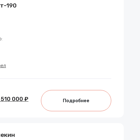
т-190
:
зел
 510 000 ₽
Подробнее
некин