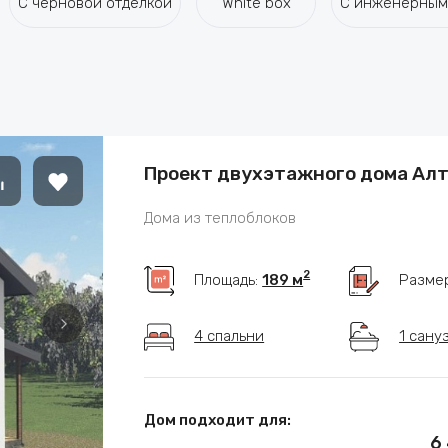
С черновой отделкой
White box
С инженерным
Проект двухэтажного дома Ал
Дома из теплоблоков
2
Площадь:
189 м
Разме
4 спальни
1 сану
Дом подходит для:
6