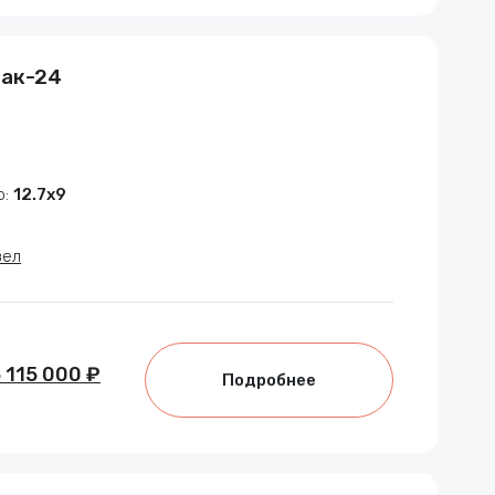
мак-24
р:
12.7х9
зел
 115 000 ₽
Подробнее