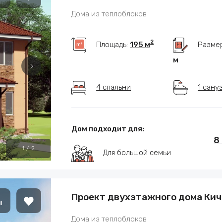
Дома из теплоблоков
2
Площадь:
195 м
Разме
м
4 спальни
1 сану
Дом подходит для:
8
1
/
2
Для большой семьи
Проект двухэтажного дома Кич
Дома из теплоблоков