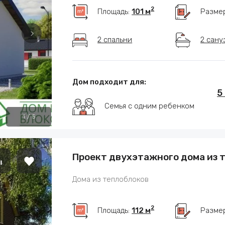
2
Площадь:
101 м
Разме
2 спальни
2 сану
Дом подходит для:
5
Семья с одним ребенком
1
/
5
Проект двухэтажного дома из 
Дома из теплоблоков
2
Площадь:
112 м
Разме