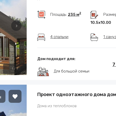
2
Площадь:
235 м
Размер
10.5х10.00
4 спальни
1 сану
Дом подходит для:
7
1
/
7
Для большой семьи
Проект одноэтажного дома дома
Дома из теплоблоков