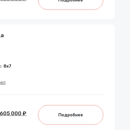
да
р:
8х7
зел
 605 000 ₽
Подробнее