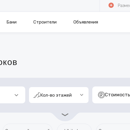
Разме
Бани
Строители
Объявления
оков
Стоимост
Кол-во этажей