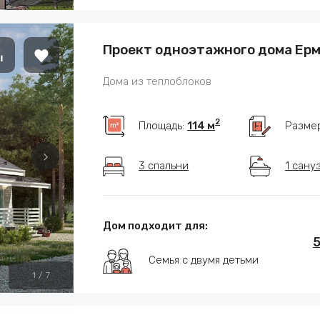
Проект одноэтажного дома Ер
Дома из теплоблоков
2
Площадь:
114 м
Разме
3 спальни
1 сану
Дом подходит для:
5
Семья с двумя детьми
1
/
7