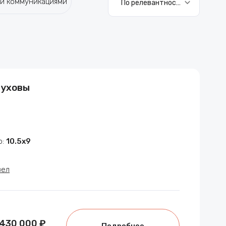
и коммуникациями
По релевантности
туховы
р:
10.5х9
зел
 430 000 ₽
Подробнее