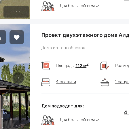
Для большой семьи
1
/
7
Проект двухэтажного дома Аи
Дома из теплоблоков
2
Площадь:
112 м
Разме
4 спальни
1 сану
Дом подходит для:
4
Для большой семьи
1
/
7