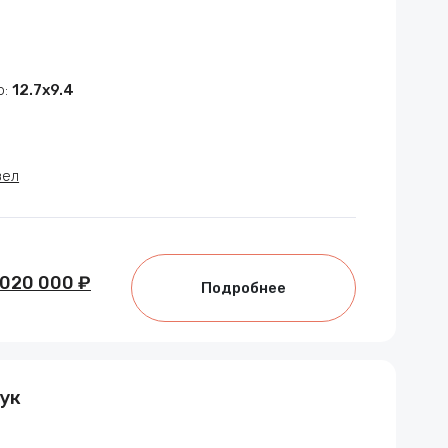
р:
12.7х9.4
зел
 020 000 ₽
Подробнее
ук