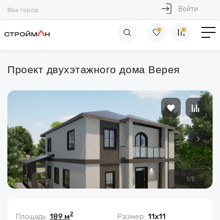
Войти
Ваш город:
0
0
Проект двухэтажного дома Верея
1
/
5
2
Площадь:
189 м
Размер:
11x11