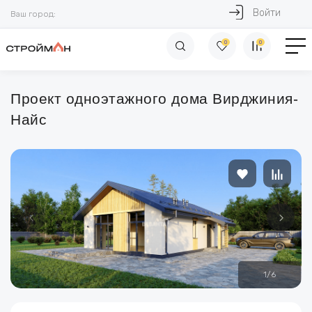
Войти
Ваш город:
0
0
Проект одноэтажного дома Вирджиния-
Найс
1
/
6