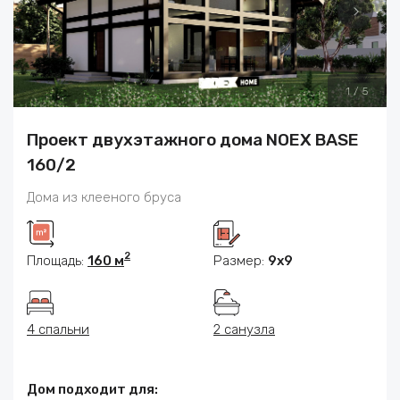
1
/
5
Проект двухэтажного дома NOEX BASE
160/2
Дома из клееного бруса
2
Площадь:
160 м
Размер:
9x9
4 спальни
2 санузла
Дом подходит для: