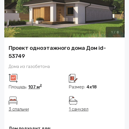
1
/
8
Проект одноэтажного дома Дом id-
53749
Дома из газобетона
2
Площадь:
107 м
Размер:
4x18
3 спальни
1 санузел
Дом подходит для: