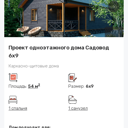
1
/
2
Проект одноэтажного дома Садовод
6х9
Каркасно-щитовые дома
2
Площадь:
54 м
Размер:
6x9
1 спальня
1 санузел
Дом подходит для: