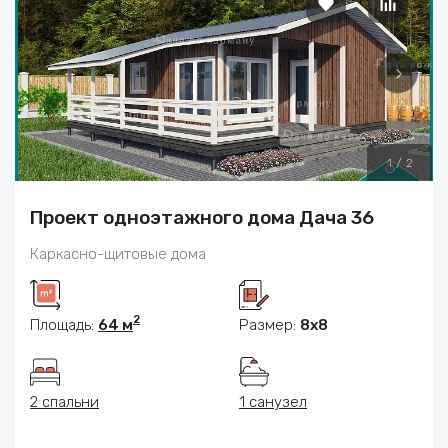
1
/
2
Проект одноэтажного дома Дача 36
Каркасно-щитовые дома
2
Площадь:
64 м
Размер:
8x8
2 спальни
1 санузел